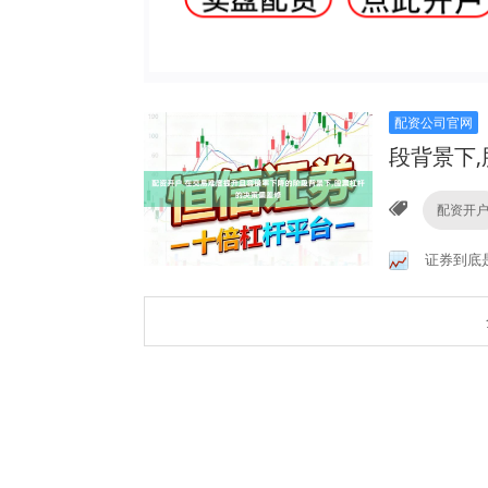
配资公司官网
段背景下
配资开
证券到底