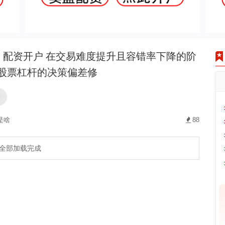
配资开户 在交易难度提升且容错率下降的阶
,股票杠杆的决策偏差修
户
是啥
88
全部加载完成