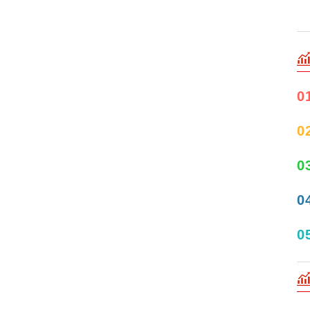
0
0
0
0
0