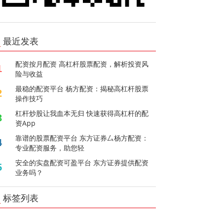
最近发表
配资按月配资 高杠杆股票配资，解析投资风
1
险与收益
最稳的配资平台 杨方配资：揭秘高杠杆股票
2
操作技巧
杠杆炒股让我血本无归 快速获得高杠杆的配
3
资App
靠谱的股票配资平台 东方证券厶杨方配资：
4
专业配资服务，助您轻
安全的实盘配资可盈平台 东方证券提供配资
5
业务吗？
标签列表